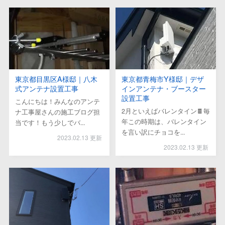
東京都目黒区A様邸｜八木
東京都青梅市Y様邸｜デザ
式アンテナ設置工事
インアンテナ・ブースター
設置工事
こんにちは！みんなのアンテ
2月といえばバレンタイン🍫毎
ナ工事屋さんの施工ブログ担
年この時期は、バレンタイン
当です！もう少しでバ...
を言い訳にチョコを...
2023.02.13 更新
2023.02.13 更新