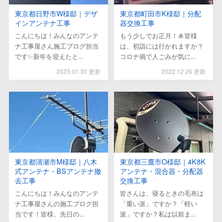
東京都日野市W様邸｜デザ
東京都町田市K様邸｜分配
インアンテナ工事
器交換工事
こんにちは！みんなのアンテ
もう少しでお正月！🎍皆様
ナ工事屋さん施工ブログ担当
は、初詣には行かれますか？
です✨新年を迎えたと...
コロナ禍で人ごみが気に...
2023.01.30 更新
2022.12.26 更新
東京都清瀬市M様邸｜八木
東京都三鷹市O様邸｜4K8K
式アンテナ・BSアンテナ撤
アンテナ・混合器・分配器
去工事
交換工事
こんにちは！みんなのアンテ
皆さんは、寝るときの毛布は
ナ工事屋さんの施工ブログ担
「重い派」ですか？「軽い
当です！皆様、先日の...
派」ですか？私は以前ま...