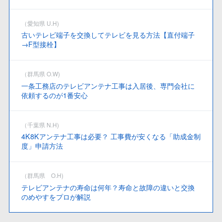
（愛知県 U.H)
古いテレビ端子を交換してテレビを見る方法【直付端子
→F型接栓】
（群馬県 O.W)
一条工務店のテレビアンテナ工事は入居後、専門会社に
依頼するのが1番安心
（千葉県 N.H)
4K8Kアンテナ工事は必要？ 工事費が安くなる「助成金制
度」申請方法
（群馬県 O.H)
テレビアンテナの寿命は何年？寿命と故障の違いと交換
のめやすをプロが解説