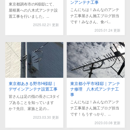
ンアンテナ工事
東京都調布市のK様邸にて、
こんにちは！みんなのアンテ
屋根裏への八木式アンテナ設
ナ工事屋さん施工ブログ担当
置工事を行いました。...
です！みなさん、食パ...
2025.02.21 更新
2025.01.24 更新
東京都あきる野市H様邸｜
東京都小平市I様邸｜アンテ
デザインアンテナ設置工事
ナ修理 八木式アンテナ工
事
皆さんは足の指の長さに3タイ
こんにちは！みんなのアンテ
プあることを知っています
ナ工事屋さん施工ブログ担当
か？先日、家族と足の...
です！もうすっかり、...
2023.03.30 更新
2023.03.08 更新