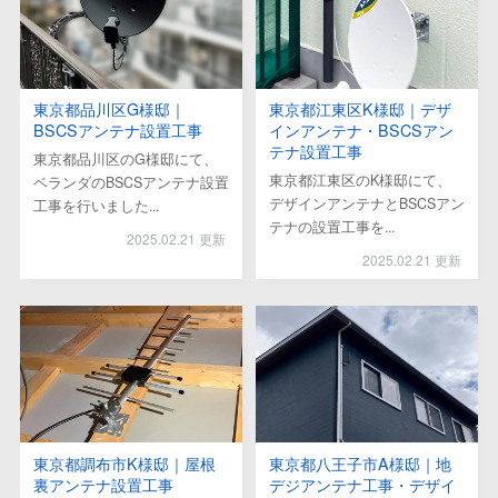
東京都品川区G様邸｜
東京都江東区K様邸｜デザ
BSCSアンテナ設置工事
インアンテナ・BSCSアン
テナ設置工事
東京都品川区のG様邸にて、
東京都江東区のK様邸にて、
ベランダのBSCSアンテナ設置
デザインアンテナとBSCSアン
工事を行いました...
テナの設置工事を...
2025.02.21 更新
2025.02.21 更新
東京都調布市K様邸｜屋根
東京都八王子市A様邸｜地
裏アンテナ設置工事
デジアンテナ工事・デザイ