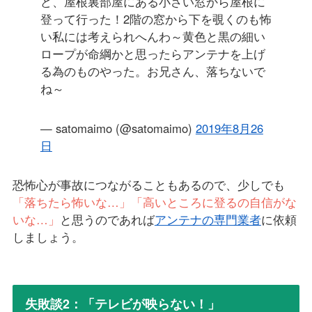
ど、屋根裏部屋にある小さい窓から屋根に
登って行った！2階の窓から下を覗くのも怖
い私には考えられへんわ～黄色と黒の細い
ロープが命綱かと思ったらアンテナを上げ
る為のものやった。お兄さん、落ちないで
ね～
— satomaimo (@satomaimo)
2019年8月26
日
恐怖心が事故につながることもあるので、少しでも
「落ちたら怖いな…」「高いところに登るの自信がな
いな…」
と思うのであれば
アンテナの専門業者
に依頼
しましょう。
失敗談2：「テレビが映らない！」