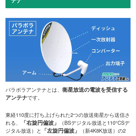
テナ
衛星放送の電波を受信する
パラボラアンテナとは、
アンテナ
です。
東経110度に打ち上げられた2つの放送衛星から送信さ
「右旋円偏波」
れる、
（BSデジタル放送と110°CSデ
「左旋円偏波」
ジタル放送）と
（新4K8K放送）の2