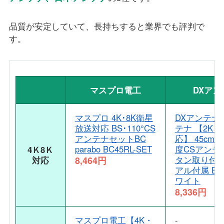
品質が安定していて、長持ちすると業界でも評判で
す。
マスプロ電工
DXアン
マスプロ 4K･8K衛星
DXアンテナ 
放送対応 BS･110°CS
テナ 【2K 4K
アンテナセットBC
応】 45cm形 
parabo BC45RL-SET
度CSアンテ
4Ｋ8Ｋ
タン取り付け
対応
8,464円
アル付属 BC4
ワイト
8,336円
マスプロ電工【4K・
-