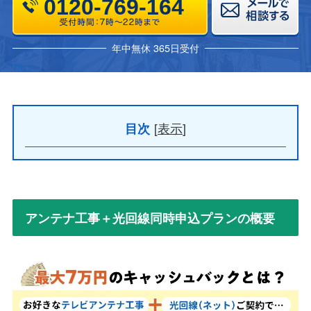
0120-769-164
年中無休 365日受付
[
表示
]
目次
アンテナ工事＋光回線同時申込プランの概要