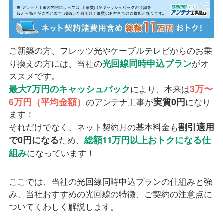
ご新築の方、フレッツ光やケーブルテレビからのお乗
光回線同時申込プラン
り換えの方には、当社の
がオ
ススメです。
最大7万円のキャッシュバック
3万〜
により、本来は
6万円（平均金額）
実質0円
のアンテナ工事が
になり
ます！
割引適用
それだけでなく、ネット契約月の基本料金も
で0円になる
総額11万円以上おトクになる
仕
ため、
組み
になっています！
ここでは、当社の光回線同時申込プランの仕組みと強
み、当社おすすめの光回線の特徴、ご契約の注意点に
ついてくわしく解説します。