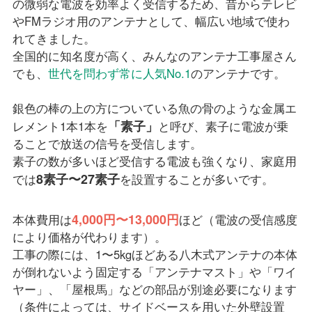
の微弱な電波を効率よく受信するため、昔からテレビ
やFMラジオ用のアンテナとして、幅広い地域で使わ
れてきました。
全国的に知名度が高く、みんなのアンテナ工事屋さん
でも、
世代を問わず常に人気No.1
のアンテナです。
銀色の棒の上の方についている魚の骨のような金属エ
「素子」
レメント1本1本を
と呼び、素子に電波が乗
ることで放送の信号を受信します。
素子の数が多いほど受信する電波も強くなり、家庭用
8素子〜27素子
では
を設置することが多いです。
4,000円〜13,000円
本体費用は
ほど（電波の受信感度
により価格が代わります）。
工事の際には、1〜5kgほどある八木式アンテナの本体
が倒れないよう固定する「アンテナマスト」や「ワイ
ヤー」、「屋根馬」などの部品が別途必要になります
（条件によっては、サイドベースを用いた外壁設置