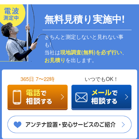
無料見積り実施中!
きちんと測定しないと見れない事
も!
当社は
現地調査(無料)を必ず行い
、
お見積り
を出します。
365日 7〜22時
いつでもOK！