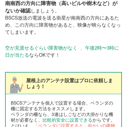
南南西の方向に障害物（高いビルや樹木など）が
ないか確認
しましょう。
BSCS放送の電波を送る衛星が南南西の方向にあるた
め、この方向に障害物があると、映像が映らなくなっ
てしまいます。
空が見渡せるぐらい障害物がなく 、午後2時〜3時に
日が当たる
ならOKです！
屋根上のアンテナ設置はプロに依頼しま
しょう！
BSCSアンテナを個人で設置する場合、ベランダの
柵に固定する方法をオススメします。
ベランダの柵なら、3連はしごなどの大掛かりな機
材が必要なく、
比較的安全に設置できる
からです。
とはいえ、
「ベランダに設置すると、向かいの建物