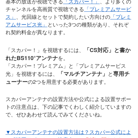
基本の放送が視聴できる
「スカパー！」
、より多くの
チャンネルを高画質で視聴できる
「プレミアムサービ
ス」
、光回線とセットで契約したい方向けの
「プレミ
アムサービス光」
といった3つの種類があり、それぞ
れ契約料金が異なります。
「CS対応」と書か
「スカパー！」を視聴するには、
れたBS110°アンテナ
を。
「スカパー！プレミアム」と「プレミアムサービス
「マルチアンテナ」
専用チ
光」を視聴するには、
と
ューナー
の2つを用意する必要があります。
スカパーアンテナの設置方法や公式による設置サポー
トの注意点は、下の記事でくわしく紹介していますの
で、ぜひあわせて読んでみてくださいね。
▼スカパーアンテナの設置方法は？スカパー公式によ