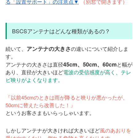
る「設置サポート」の注意点▼
（別窓で開きます）
BSCSアンテナはどんな種類があるの？
アンテナの大きさ
続いて、
の違いについて紹介しま
す。
45cm、50cm、60cm
アンテナの大きさは直径
と幅が
あり、直径が大きいほど
電波の受信感度が高く、テレ
ビ映りがよくなります。
「以前45cmのときは雨が降ると映りが悪かったが、
50cmに替えたら改善した！」
というお客さまもいらっしゃいます。
しかしアンテナが大きければ大きいほど
風のあおりを
受けやすくなり、倒れる危険も高くなります。