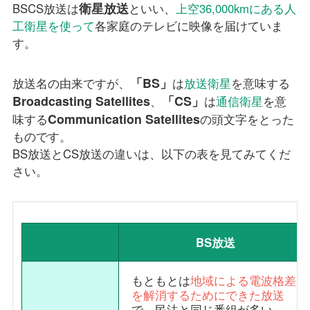
衛星放送
BSCS放送は
といい、
上空36,000kmにある人
工衛星を使って
各家庭のテレビに映像を届けていま
す。
「BS」
放送名の由来ですが、
は
放送衛星
を意味する
Broadcasting Satellites
「CS」
、
は
通信衛星
を意
Communication Satellites
味する
の頭文字をとった
ものです。
BS放送とCS放送の違いは、以下の表を見てみてくだ
さい。
BS放送
もともとは
地域による電波格差
を解消するためにできた放送
で、民法と同じ番組が多い。