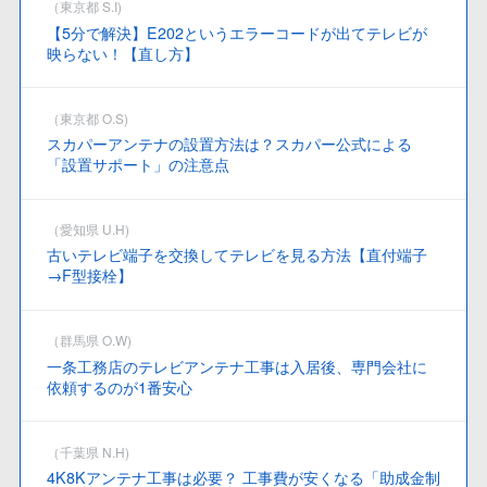
（東京都 S.I)
【5分で解決】E202というエラーコードが出てテレビが
映らない！【直し方】
（東京都 O.S)
スカパーアンテナの設置方法は？スカパー公式による
「設置サポート」の注意点
（愛知県 U.H)
古いテレビ端子を交換してテレビを見る方法【直付端子
→F型接栓】
（群馬県 O.W)
一条工務店のテレビアンテナ工事は入居後、専門会社に
依頼するのが1番安心
（千葉県 N.H)
4K8Kアンテナ工事は必要？ 工事費が安くなる「助成金制